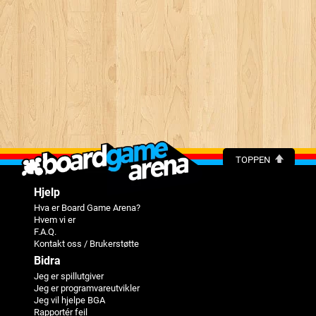
TOPPEN
Hjelp
Hva er Board Game Arena?
Hvem vi er
F.A.Q.
Kontakt oss / Brukerstøtte
Bidra
Jeg er spillutgiver
Jeg er programvareutvikler
Jeg vil hjelpe BGA
Rapportér feil