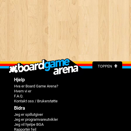
TOPPEN
Hjelp
Hva er Board Game Arena?
Hvem vi er
F.A.Q.
Kontakt oss / Brukerstøtte
Bidra
Jeg er spillutgiver
Jeg er programvareutvikler
Jeg vil hjelpe BGA
Rapportér feil