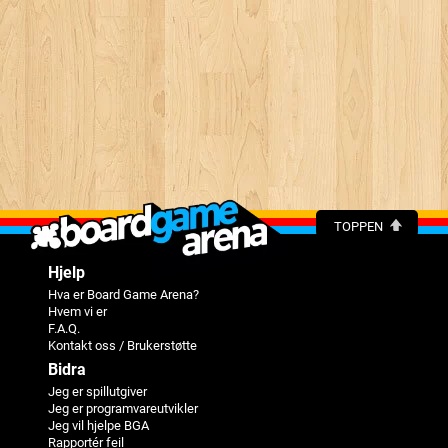
TOPPEN
Hjelp
Hva er Board Game Arena?
Hvem vi er
F.A.Q.
Kontakt oss / Brukerstøtte
Bidra
Jeg er spillutgiver
Jeg er programvareutvikler
Jeg vil hjelpe BGA
Rapportér feil