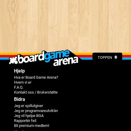
TOPPEN
Hjelp
Hva er Board Game Arena?
Hvem vi er
F.A.Q.
Kontakt oss / Brukerstøtte
Bidra
Jeg er spillutgiver
Jeg er programvareutvikler
Jeg vil hjelpe BGA
Rapportér feil
Bli premium-medlem!