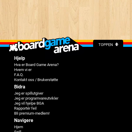
TOPPEN
Hjelp
Hva er Board Game Arena?
Hvem vi er
F.A.Q.
Kontakt oss / Brukerstøtte
Bidra
Jeg er spillutgiver
Jeg er programvareutvikler
Jeg vil hjelpe BGA
Rapportér feil
Bli premium-medlem!
Navigere
Hjem
Spill