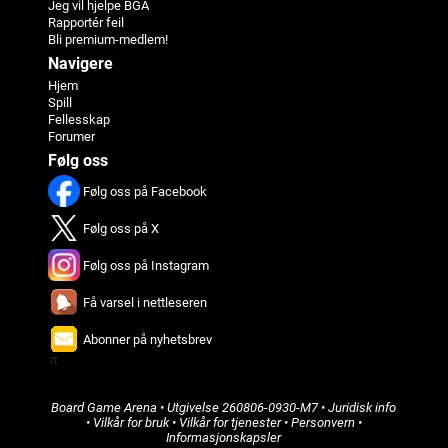
Jeg vil hjelpe BGA
Rapportér feil
Bli premium-medlem!
Navigere
Hjem
Spill
Fellesskap
Forumer
Følg oss
Følg oss på Facebook
Følg oss på X
Følg oss på Instagram
Få varsel i nettleseren
Abonner på nyhetsbrev
π
Board Game Arena
• Utgivelse
260806-0930-M7
•
Juridisk info
•
Vilkår for bruk
•
Vilkår for tjenester
•
Personvern
•
Informasjonskapsler