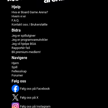
Hjelp
Hva er Board Game Arena?
Hvem vi er
F.A.Q.
Kontakt oss / Brukerstøtte
Bidra
Jeg er spillutgiver
Jeg er programvareutvikler
Jeg vil hjelpe BGA
Rapportér feil
Bli premium-medlem!
Navigere
Hjem
Spill
Fellesskap
Forumer
Følg oss
Følg oss på Facebook
Følg oss på X
Følg oss på Instagram