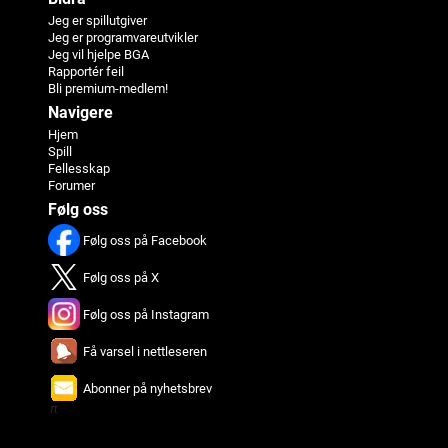
Jeg er spillutgiver
Jeg er programvareutvikler
Jeg vil hjelpe BGA
Rapportér feil
Bli premium-medlem!
Navigere
Hjem
Spill
Fellesskap
Forumer
Følg oss
Følg oss på Facebook
Følg oss på X
Følg oss på Instagram
Få varsel i nettleseren
Abonner på nyhetsbrev
π