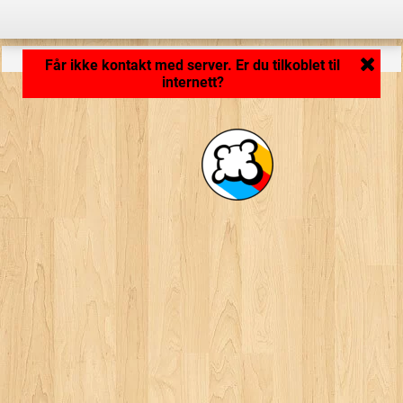
Programmet lastes inn ... ...
Får ikke kontakt med server. Er du tilkoblet til
internett?