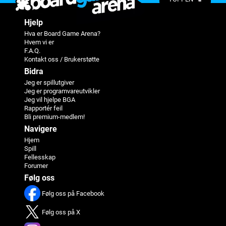
Hjelp
Hva er Board Game Arena?
Hvem vi er
F.A.Q.
Kontakt oss / Brukerstøtte
Bidra
Jeg er spillutgiver
Jeg er programvareutvikler
Jeg vil hjelpe BGA
Rapportér feil
Bli premium-medlem!
Navigere
Hjem
Spill
Fellesskap
Forumer
Følg oss
Følg oss på Facebook
Følg oss på X