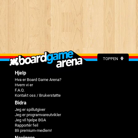
TOPPEN
Hjelp
Hva er Board Game Arena?
Hvem vi er
F.A.Q.
Kontakt oss / Brukerstøtte
Bidra
Jeg er spillutgiver
Jeg er programvareutvikler
Jeg vil hjelpe BGA
Rapportér feil
Bli premium-medlem!
Navigere