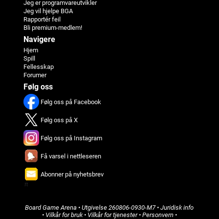
Jeg er programvareutvikler
Jeg vil hjelpe BGA
Rapportér feil
Bli premium-medlem!
Navigere
Hjem
Spill
Fellesskap
Forumer
Følg oss
Følg oss på Facebook
Følg oss på X
Følg oss på Instagram
Få varsel i nettleseren
Abonner på nyhetsbrev
π
Board Game Arena
• Utgivelse
260806-0930-M7
•
Juridisk info
•
Vilkår for bruk
•
Vilkår for tjenester
•
Personvern
•