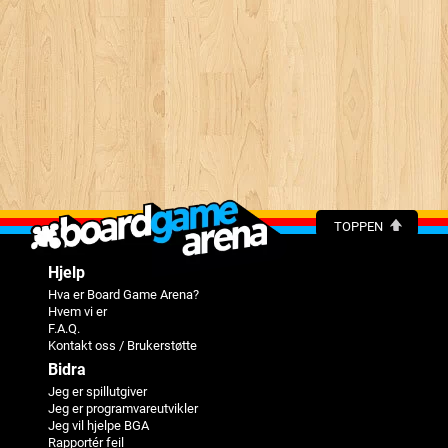
TOPPEN
Hjelp
Hva er Board Game Arena?
Hvem vi er
F.A.Q.
Kontakt oss / Brukerstøtte
Bidra
Jeg er spillutgiver
Jeg er programvareutvikler
Jeg vil hjelpe BGA
Rapportér feil