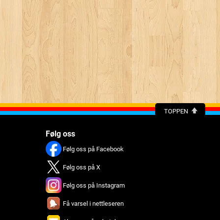
TOPPEN
Følg oss
Følg oss på Facebook
Følg oss på X
Følg oss på Instagram
Få varsel i nettleseren