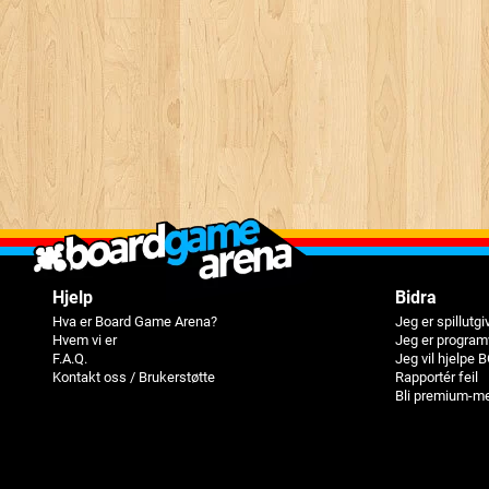
Hjelp
Bidra
Hva er Board Game Arena?
Jeg er spillutgi
Hvem vi er
Jeg er program
F.A.Q.
Jeg vil hjelpe 
Kontakt oss / Brukerstøtte
Rapportér feil
Bli premium-m