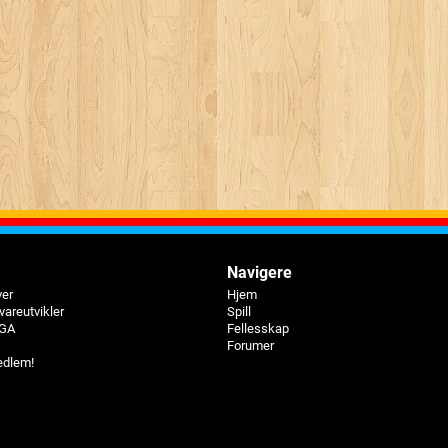
Navigere
ver
Hjem
vareutvikler
Spill
BGA
Fellesskap
Forumer
edlem!