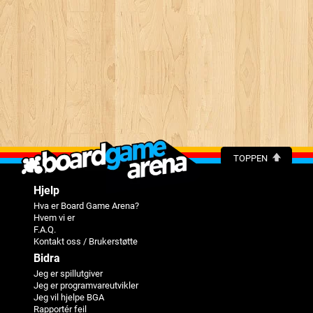
TOPPEN
Hjelp
Hva er Board Game Arena?
Hvem vi er
F.A.Q.
Kontakt oss / Brukerstøtte
Bidra
Jeg er spillutgiver
Jeg er programvareutvikler
Jeg vil hjelpe BGA
Rapportér feil