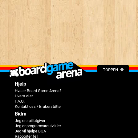
TOPPEN
Hjelp
Hva er Board Game Arena?
Hvem vi er
F.A.Q.
Kontakt oss / Brukerstøtte
Bidra
Jeg er spillutgiver
Jeg er programvareutvikler
Jeg vil hjelpe BGA
Rapportér feil