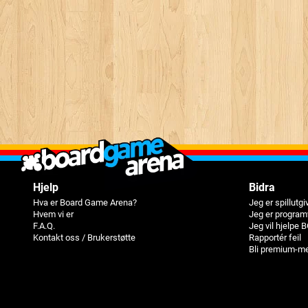
Hjelp
Bidra
Hva er Board Game Arena?
Jeg er spillutgi
Hvem vi er
Jeg er program
F.A.Q.
Jeg vil hjelpe 
Kontakt oss / Brukerstøtte
Rapportér feil
Bli premium-m