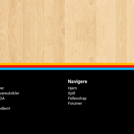
Navigere
ver
Hjem
vareutvikler
Spill
BGA
Fellesskap
Forumer
edlem!