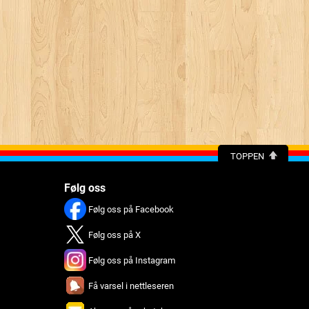
TOPPEN
Følg oss
Følg oss på Facebook
Følg oss på X
Følg oss på Instagram
Få varsel i nettleseren