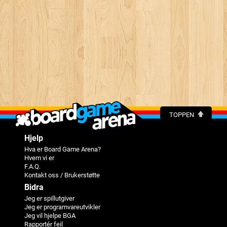
TOPPEN
Hjelp
Hva er Board Game Arena?
Hvem vi er
F.A.Q.
Kontakt oss / Brukerstøtte
Bidra
Jeg er spillutgiver
Jeg er programvareutvikler
Jeg vil hjelpe BGA
Rapportér feil