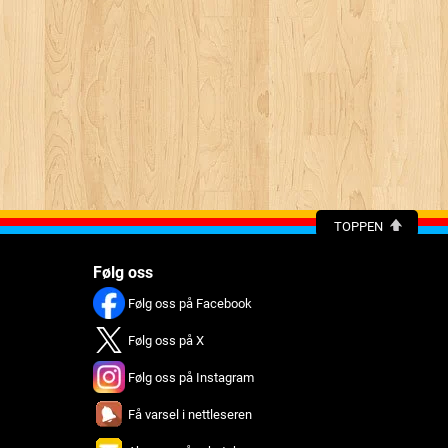
TOPPEN
Følg oss
Følg oss på Facebook
Følg oss på X
Følg oss på Instagram
Få varsel i nettleseren