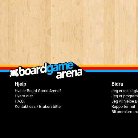
Hjelp
Bidra
Hva er Board Game Arena?
Jeg er spillutgi
Hvem vi er
Jeg er program
F.A.Q.
Jeg vil hjelpe 
Kontakt oss / Brukerstøtte
Rapportér feil
Bli premium-m