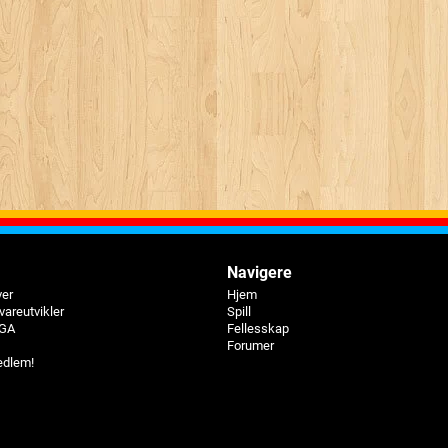
Navigere
ver
Hjem
vareutvikler
Spill
BGA
Fellesskap
Forumer
edlem!